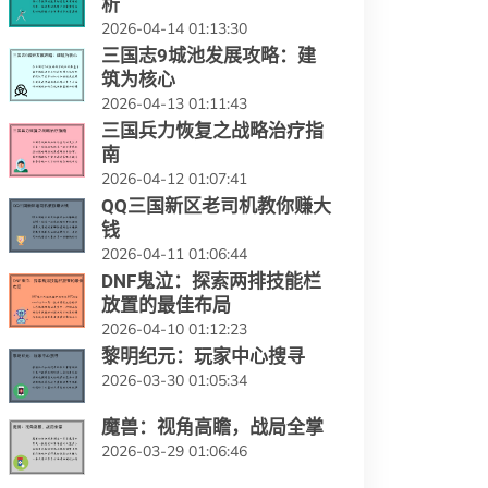
析
2026-04-14 01:13:30
三国志9城池发展攻略：建
筑为核心
2026-04-13 01:11:43
三国兵力恢复之战略治疗指
南
2026-04-12 01:07:41
QQ三国新区老司机教你赚大
钱
2026-04-11 01:06:44
DNF鬼泣：探索两排技能栏
放置的最佳布局
2026-04-10 01:12:23
黎明纪元：玩家中心搜寻
2026-03-30 01:05:34
魔兽：视角高瞻，战局全掌
2026-03-29 01:06:46