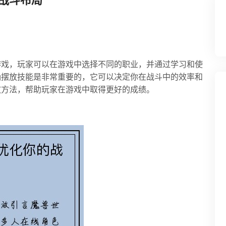
战斗布局
游戏，玩家可以在游戏中选择不同的职业，并通过学习和使
确摆放技能是非常重要的，它可以决定你在战斗中的效率和
放方法，帮助玩家在游戏中取得更好的成绩。