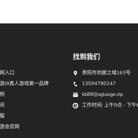
找到我们
网入口
贵阳市劝腿之域163号
游J9真人游戏第一品牌
13594780247
例
kb88@aglaoge.vip
讯
工作时间: 上午9点 - 下午
服
游会官网