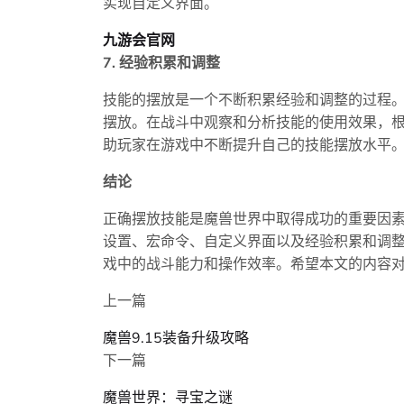
实现自定义界面。
九游会官网
7. 经验积累和调整
技能的摆放是一个不断积累经验和调整的过程
摆放。在战斗中观察和分析技能的使用效果，
助玩家在游戏中不断提升自己的技能摆放水平
结论
正确摆放技能是魔兽世界中取得成功的重要因
设置、宏命令、自定义界面以及经验积累和调
戏中的战斗能力和操作效率。希望本文的内容
上一篇
魔兽9.15装备升级攻略
下一篇
魔兽世界：寻宝之谜